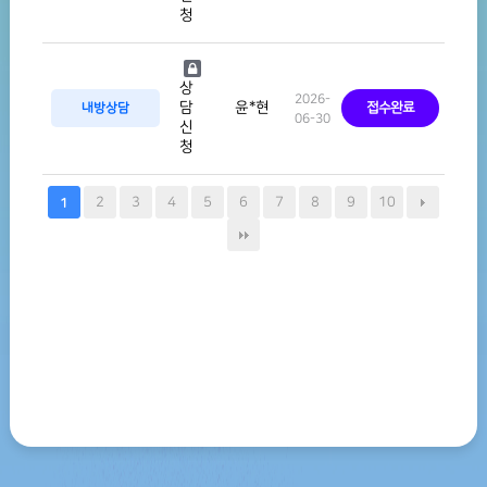
청
상
2026-
윤*현
담
내방상담
접수완료
06-30
신
청
2
3
4
5
6
7
8
9
10
1