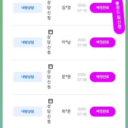
상
꿈드림신청
2026-
김*경
담
내방상담
배정완료
07-10
신
청
상
2026-
이*남
담
내방상담
배정완료
07-08
신
청
상
2026-
문*원
담
내방상담
배정완료
07-08
신
청
상
2026-
최*준
담
내방상담
배정완료
07-06
신
청