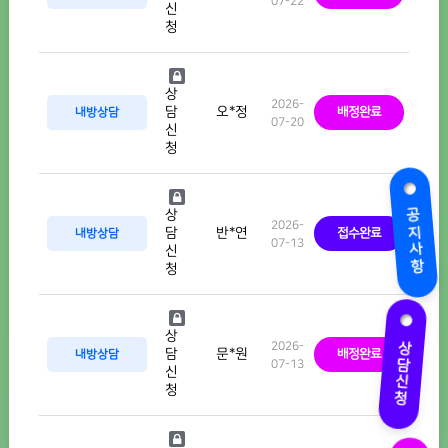
07-22
신
청
상
2026-
오*정
담
내방상담
배정완료
07-20
신
청
공지사항
상
2026-
반*연
담
내방상담
접수완료
07-13
신
청
상
상담신청
2026-
문*원
담
내방상담
배정완료
07-13
신
청