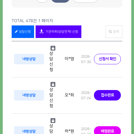
TOTAL 478건
1 페이지
상담신청
기관의뢰(상담연계) 신청
검색
상
2026-
이*영
담
내방상담
신청서 확인
07-30
신
청
상
2026-
오*희
담
내방상담
접수완료
07-24
신
청
상
2026-
허*원
담
내방상담
배정완료