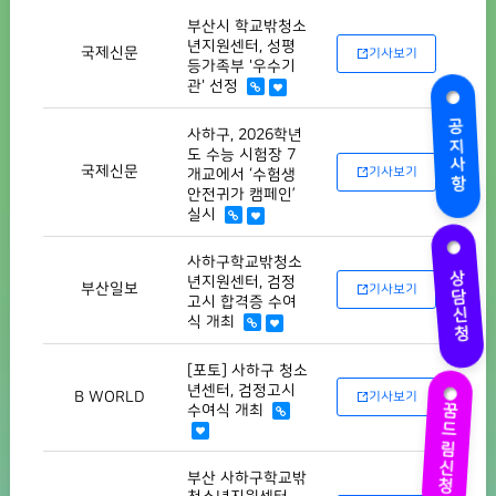
부산시 학교밖청소
년지원센터, 성평
국제신문
기사보기
등가족부 '우수기
관' 선정
공지사항
사하구, 2026학년
도 수능 시험장 7
국제신문
기사보기
개교에서 ‘수험생
안전귀가 캠페인’
실시
사하구학교밖청소
상담신청
년지원센터, 검정
부산일보
기사보기
고시 합격증 수여
식 개최
[포토] 사하구 청소
년센터, 검정고시
B WORLD
기사보기
꿈드림신청
수여식 개최
부산 사하구학교밖