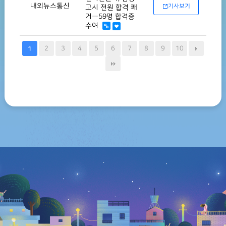
내외뉴스통신
기사보기
고시 전원 합격 쾌
거…59명 합격증
수여
2
3
4
5
6
7
8
9
10
1