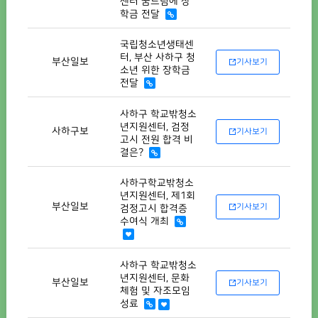
센터 꿈드림에 장
학금 전달
국립청소년생태센
터, 부산 사하구 청
부산일보
기사보기
소년 위한 장학금
전달
사하구 학교밖청소
년지원센터, 검정
사하구보
기사보기
고시 전원 합격 비
결은?
사하구학교밖청소
년지원센터, 제1회
부산일보
기사보기
검정고시 합격증
수여식 개최
사하구 학교밖청소
년지원센터, 문화
부산일보
기사보기
체험 및 자조모임
성료