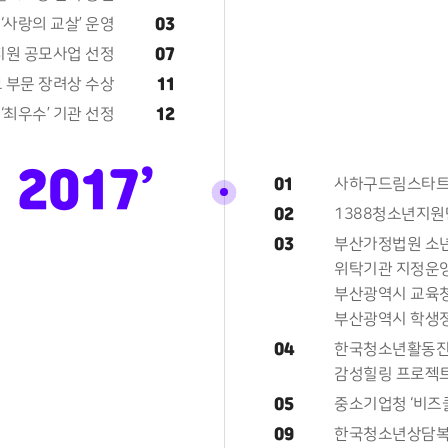
03
사랑의 교살’ 운영
07
원 공모사업 선정
11
 부문 장려상 수상
12
‘최우수’ 기관 선정
2017’
01
사하구드림스타트
02
1388청소년지원단
03
부산가정법원 소년
위탁기관 지정운
부산광역시 교육
부산광역시 학생정
04
한국청소년활동진
감성힐링 프로젝트 
05
중소기업청 ‘비즈
09
한국청소년상담복