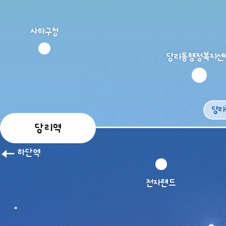
사하구청
당리동행정복지센
당리
당리역
전자랜드