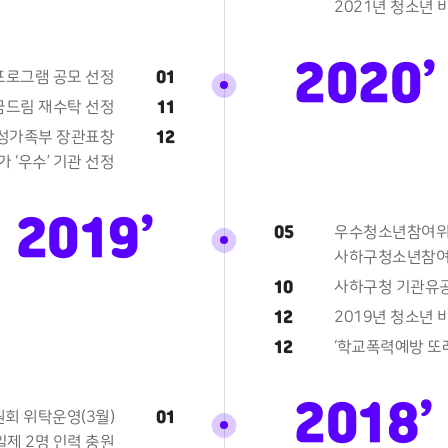
2021년 청소년 
2020’
01
프로그램 공모 선정
11
드림 재수탁 선정
12
여성가족부 장관표창
 ‘우수’ 기관 선정
2019’
05
우수청소년참여위원
사하구청소년참여
10
사하구청 기관유
12
2019년 청소년 
12
‘학교폭력예방 또
2018’
01
 위탁운영(3월)
제 2명 인력 충원