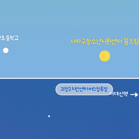
정초등학교
사하구청소년지원센터 꿈드림
괴정2 치안센터 버스정류장