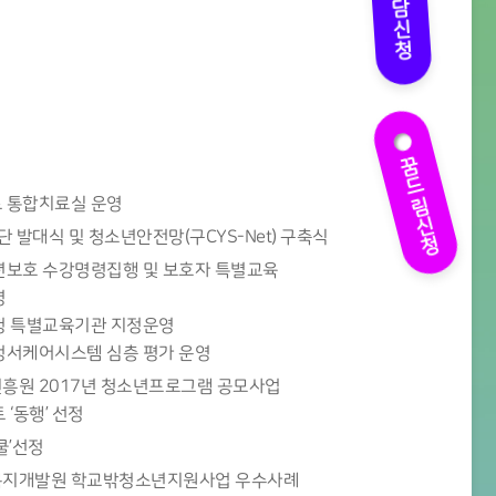
상담신청
꿈드림신청
 통합치료실 운영
 발대식 및 청소년안전망(구CYS-Net) 구축식
보호 수강명령집행 및 보호자 특별교육
영
청 특별교육기관 지정운영
서케어시스템 심층 평가 운영
흥원 2017년 청소년프로그램 공모사업
‘동행’ 선정
쿨’선정
지개발원 학교밖청소년지원사업 우수사례