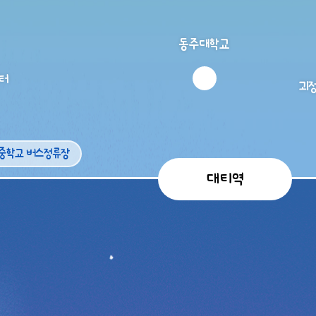
동주대학교
터
괴
중학교 버스정류장
대티역