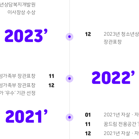
소년상담복지개발원
이사장상 수상
2023’
12
2023년 청소년
장관표창
2022’
11
여성가족부 장관표창
12
여성가족부 장관표창
 ‘우수’ 기관 선정
2021’
01
2021년 자살 ·
11
꿈드림 전용공간 ‘
12
2021년 자살 ·