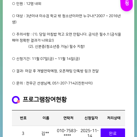
○ 인원 : 12명 내외
○ 대상 : 3년이내 미수검 학교 밖 청소년이라면 누구나(*2007 ~ 2016년
생)
○ 주의사항 : (1). 당일 아침밥 먹고 오면 안됩니다. 금식은 필수.!! (금식을
해야 정확한 결과가 나와요!)
(2). 신분증(청소년증 가능) 필수 지참!
○ 신청기간: 11월 07일(금) ~ 11월 14일(금)
○ 결과: 마감 후 개별연락예정, 오픈채팅 단톡방 링크 전달
○ 문의 : 전무곤 선생님께, 051-207-7142(친한사이)
프로그램참여현황
번호
이름
연락처
신청일자
처리상태
010-7583-
2025-11-
3
김**
완료
****
14