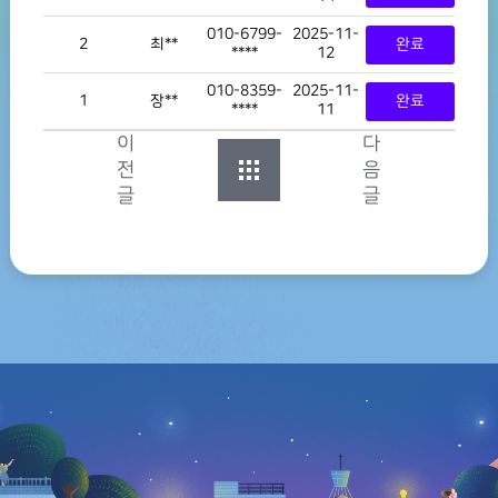
010-6799-
2025-11-
2
최**
완료
****
12
010-8359-
2025-11-
1
장**
완료
****
11
이
다
전
음
글
글