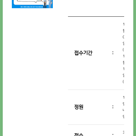
11
월
07
일
(금)~
접수기간
11
월
17
일
(월)
12
명
정원
내
명
3
접수