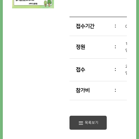
접수기간
09.01.~
14
정원
명
20
접수
명
참가비
목록보기