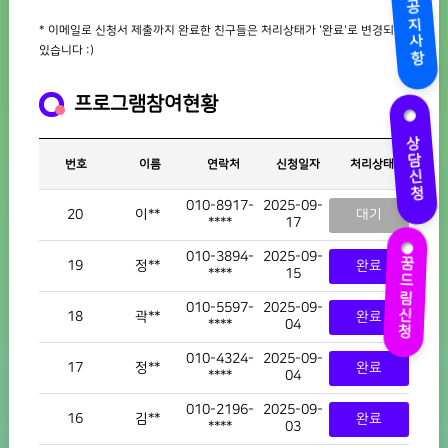
공지사항
* 이메일로 신청서 제출까지 완료한 친구들은 처리상태가 '완료'로 변경되어
있습니다 :)
프로그램참여현황
상담신청
번호
이름
연락처
신청일자
처리상태
010-8917-
2025-09-
20
이**
대기
****
17
꿈드림신청
010-3894-
2025-09-
19
정**
완료
****
15
010-5597-
2025-09-
18
곽**
완료
****
04
010-4324-
2025-09-
17
정**
완료
****
04
010-2196-
2025-09-
16
김**
완료
****
03