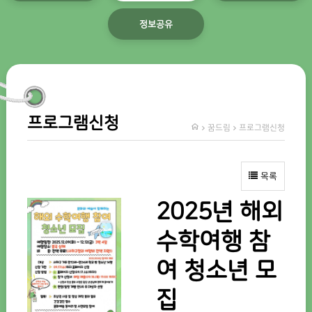
정보공유
프로그램신청
꿈드림
프로그램신청
목록
2025년 해외
수학여행 참
여 청소년 모
집