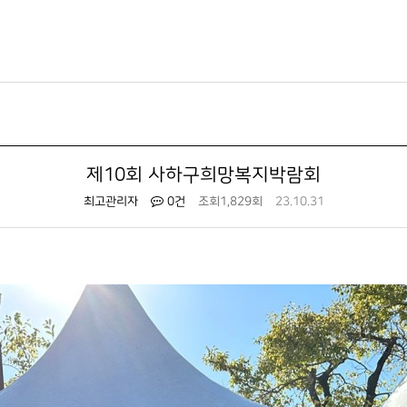
제10회 사하구희망복지박람회
최고관리자
0건
조회
1,829회
23.10.31