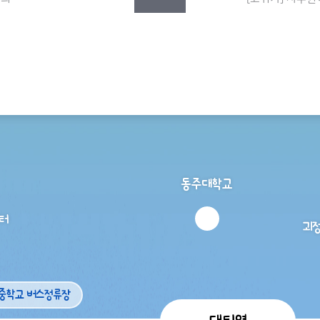
동주대학교
터
괴
중학교 버스정류장