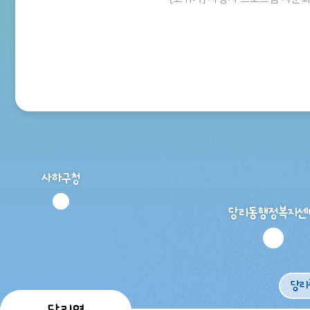
사하구청
당리동행정복지센
당리