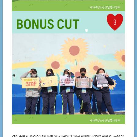
감천중학교 또래상담자들이 2023년의 학교폭력예방 SNS챌린지 첫 문을 열