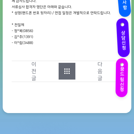
께 감사드립니다.
서류심사 합격자 명단은 아래와 같습니다.
* 성명(핸드폰 번호 뒷자리) / 면접 일정은 개별적으로 연락드립니다.
* 전일제
상담신청
- 정*복(0856)
- 김*주(1391)
- 이*림(3488)
이
다
꿈드림신청
전
음
글
글