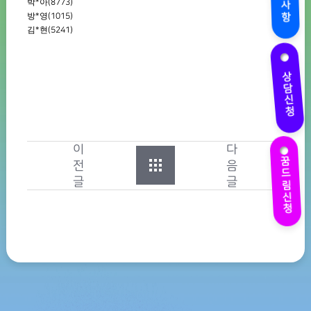
박
*
아
(8773)
방
*
영
(1015)
김
*
현
(5241)
상담신청
이
다
꿈드림신청
전
음
글
글